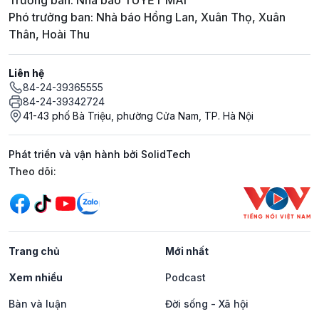
Trưởng ban: Nhà báo TUYẾT MAI
Phó trưởng ban: Nhà báo Hồng Lan, Xuân Thọ, Xuân
Thân, Hoài Thu
Liên hệ
84-24-39365555
84-24-39342724
41-43 phố Bà Triệu, phường Cửa Nam, TP. Hà Nội
Phát triển và vận hành bởi SolidTech
Mạng xã hội
Theo dõi:
Trang chủ
Mới nhất
Xem nhiều
Podcast
Bàn và luận
Đời sống - Xã hội