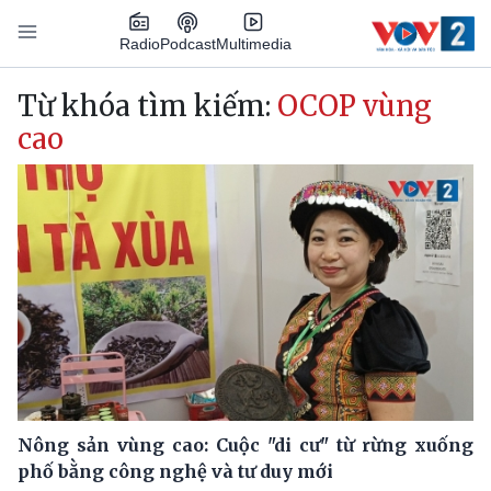
Nhảy đến nội dung
Podcast
Radio
Multimedia
Main navigation
Từ khóa tìm kiếm:
OCOP vùng
cao
Nông sản vùng cao: Cuộc "di cư" từ rừng xuống
phố bằng công nghệ và tư duy mới