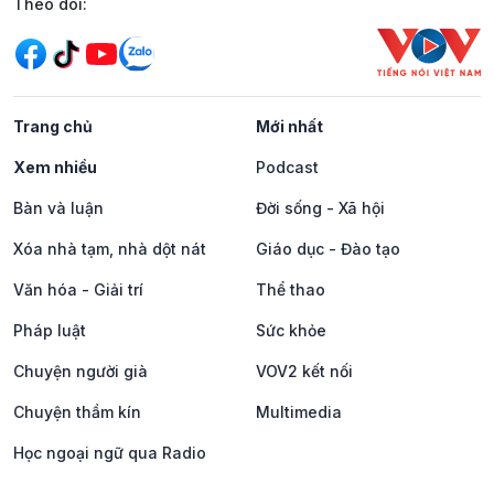
Mạng xã hội
Theo dõi:
Trang chủ
Mới nhất
Xem nhiều
Podcast
Bàn và luận
Đời sống - Xã hội
Xóa nhà tạm, nhà dột nát
Giáo dục - Đào tạo
Văn hóa - Giải trí
Thể thao
Pháp luật
Sức khỏe
Chuyện người già
VOV2 kết nối
Chuyện thầm kín
Multimedia
Học ngoại ngữ qua Radio