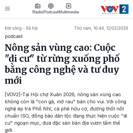
Nhảy đến nội dung
Podcast
Radio
Multimedia
Main navigation
Đời sống - Xã hội
Thứ năm, 16:44, 12/02/2026
podcast
Nông sản vùng cao: Cuộc
"di cư" từ rừng xuống phố
bằng công nghệ và tư duy
mới
[VOV2]-Tại Hội chợ Xuân 2026, nông sản vùng cao
không còn là "con gà, mớ rau" bán cho vui. Với công
nghệ ép trà Phổ Nhĩ, cà phê hữu cơ, đường thốt nốt
chuẩn ISO, đồng bào dân tộc đang thực hiện cuộc "di
cư" ngoạn mục, đưa đặc sản bản địa vươn tầm thế
giới