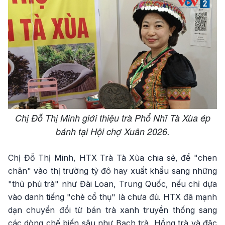
Chị Đỗ Thị Minh giới thiệu trà Phổ Nhĩ Tà Xùa ép
bánh tại Hội chợ Xuân 2026.
Chị Đỗ Thị Minh, HTX Trà Tà Xùa chia sẻ, để "chen
chân" vào thị trường tỷ đô hay xuất khẩu sang những
"thủ phủ trà" như Đài Loan, Trung Quốc, nếu chỉ dựa
vào danh tiếng "chè cổ thụ" là chưa đủ. HTX đã mạnh
dạn chuyển đổi từ bán trà xanh truyền thống sang
các dòng chế biến sâu như Bạch trà, Hồng trà và đặc