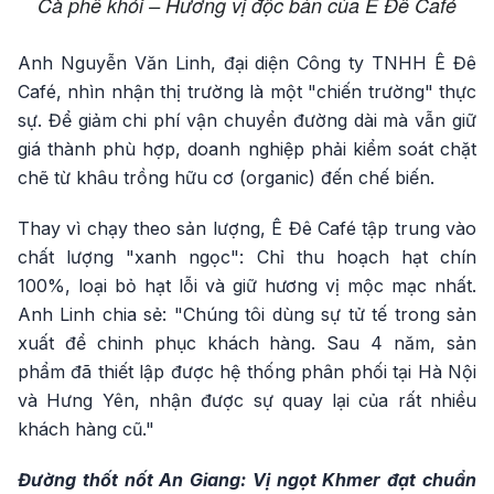
Cà phê khói – Hương vị độc bản của Ê Đê Café
Anh Nguyễn Văn Linh, đại diện Công ty TNHH Ê Đê
Café, nhìn nhận thị trường là một "chiến trường" thực
sự. Để giảm chi phí vận chuyển đường dài mà vẫn giữ
giá thành phù hợp, doanh nghiệp phải kiểm soát chặt
chẽ từ khâu trồng hữu cơ (organic) đến chế biến.
Thay vì chạy theo sản lượng, Ê Đê Café tập trung vào
chất lượng "xanh ngọc": Chỉ thu hoạch hạt chín
100%, loại bỏ hạt lỗi và giữ hương vị mộc mạc nhất.
Anh Linh chia sẻ: "Chúng tôi dùng sự tử tế trong sản
xuất để chinh phục khách hàng. Sau 4 năm, sản
phẩm đã thiết lập được hệ thống phân phối tại Hà Nội
và Hưng Yên, nhận được sự quay lại của rất nhiều
khách hàng cũ."
Đường thốt nốt An Giang: Vị ngọt Khmer đạt chuẩn