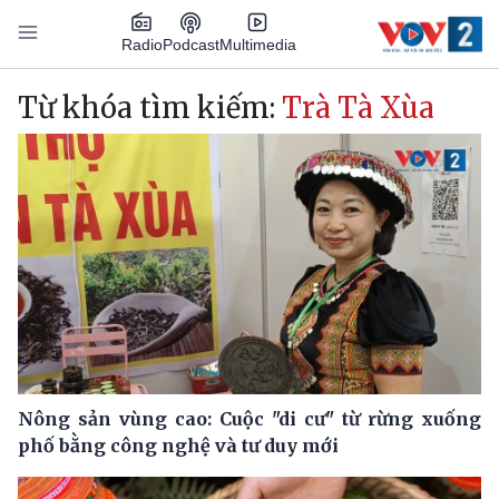
Nhảy đến nội dung
Podcast
Radio
Multimedia
Main navigation
Từ khóa tìm kiếm:
Trà Tà Xùa
Nông sản vùng cao: Cuộc "di cư" từ rừng xuống
phố bằng công nghệ và tư duy mới