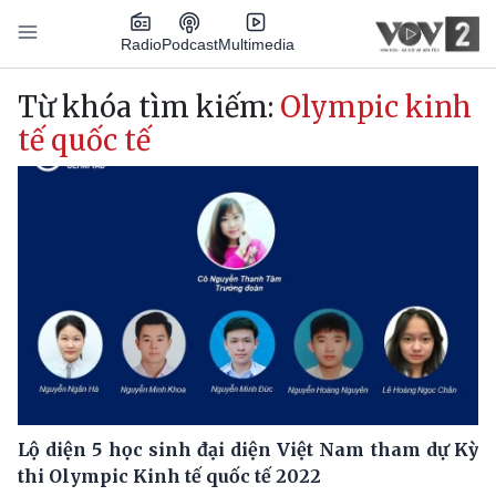
Nhảy đến nội dung
Podcast
Radio
Multimedia
Main navigation
Từ khóa tìm kiếm:
Olympic kinh
tế quốc tế
Lộ diện 5 học sinh đại diện Việt Nam tham dự Kỳ
thi Olympic Kinh tế quốc tế 2022