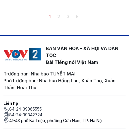
Pagination
Trang hiện thời
Trang
Trang
1
2
3
BAN VĂN HOÁ - XÃ HỘI VÀ DÂN
TỘC
Đài Tiếng nói Việt Nam
Trưởng ban: Nhà báo TUYẾT MAI
Phó trưởng ban: Nhà báo Hồng Lan, Xuân Thọ, Xuân
Thân, Hoài Thu
Liên hệ
84-24-39365555
84-24-39342724
41-43 phố Bà Triệu, phường Cửa Nam, TP. Hà Nội