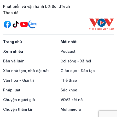
Phát triển và vận hành bởi SolidTech
Mạng xã hội
Theo dõi:
Trang chủ
Mới nhất
Xem nhiều
Podcast
Bàn và luận
Đời sống - Xã hội
Xóa nhà tạm, nhà dột nát
Giáo dục - Đào tạo
Văn hóa - Giải trí
Thể thao
Pháp luật
Sức khỏe
Chuyện người già
VOV2 kết nối
Chuyện thầm kín
Multimedia