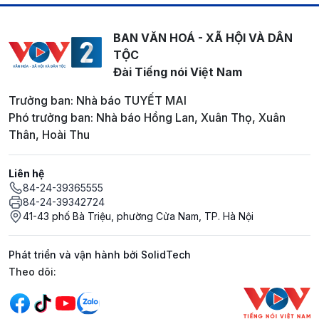
BAN VĂN HOÁ - XÃ HỘI VÀ DÂN
TỘC
Đài Tiếng nói Việt Nam
Trưởng ban: Nhà báo TUYẾT MAI
Phó trưởng ban: Nhà báo Hồng Lan, Xuân Thọ, Xuân
Thân, Hoài Thu
Liên hệ
84-24-39365555
84-24-39342724
41-43 phố Bà Triệu, phường Cửa Nam, TP. Hà Nội
Phát triển và vận hành bởi SolidTech
Mạng xã hội
Theo dõi: