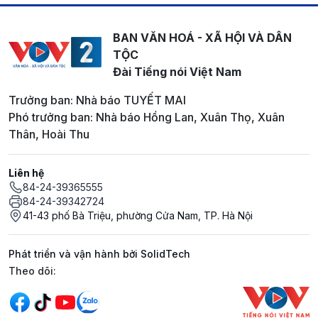
BAN VĂN HOÁ - XÃ HỘI VÀ DÂN
TỘC
Đài Tiếng nói Việt Nam
Trưởng ban: Nhà báo TUYẾT MAI
Phó trưởng ban: Nhà báo Hồng Lan, Xuân Thọ, Xuân
Thân, Hoài Thu
Liên hệ
84-24-39365555
84-24-39342724
41-43 phố Bà Triệu, phường Cửa Nam, TP. Hà Nội
Phát triển và vận hành bởi SolidTech
Mạng xã hội
Theo dõi: