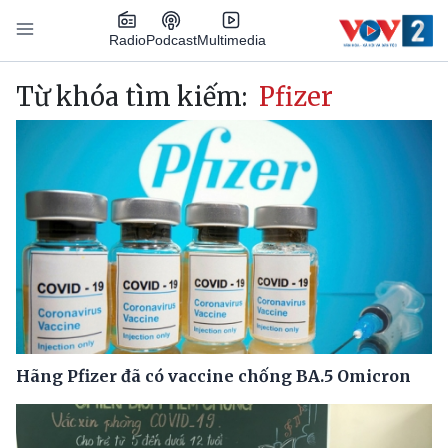
Nhảy đến nội dung
Podcast
Radio
Multimedia
Main navigation
Từ khóa tìm kiếm:
Pfizer
Hãng Pfizer đã có vaccine chống BA.5 Omicron