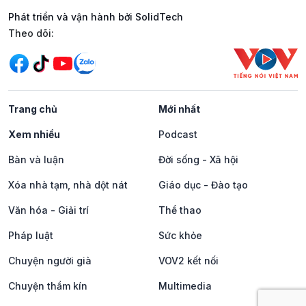
Phát triển và vận hành bởi SolidTech
Mạng xã hội
Theo dõi:
Trang chủ
Mới nhất
Xem nhiều
Podcast
Bàn và luận
Đời sống - Xã hội
Xóa nhà tạm, nhà dột nát
Giáo dục - Đào tạo
Văn hóa - Giải trí
Thể thao
Pháp luật
Sức khỏe
Chuyện người già
VOV2 kết nối
Chuyện thầm kín
Multimedia