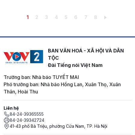
Pagination
Trang hiện thời
Trang
Trang
Trang
Trang
Trang
Trang
Trang
1
2
3
4
5
6
7
8
BAN VĂN HOÁ - XÃ HỘI VÀ DÂN
TỘC
Đài Tiếng nói Việt Nam
Trưởng ban: Nhà báo TUYẾT MAI
Phó trưởng ban: Nhà báo Hồng Lan, Xuân Thọ, Xuân
Thân, Hoài Thu
Liên hệ
84-24-39365555
84-24-39342724
41-43 phố Bà Triệu, phường Cửa Nam, TP. Hà Nội