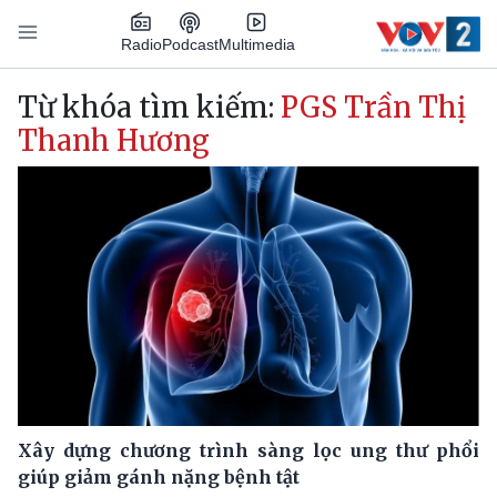
Nhảy đến nội dung
Podcast
Radio
Multimedia
Main navigation
Từ khóa tìm kiếm:
PGS Trần Thị
Thanh Hương
Xây dựng chương trình sàng lọc ung thư phổi
giúp giảm gánh nặng bệnh tật