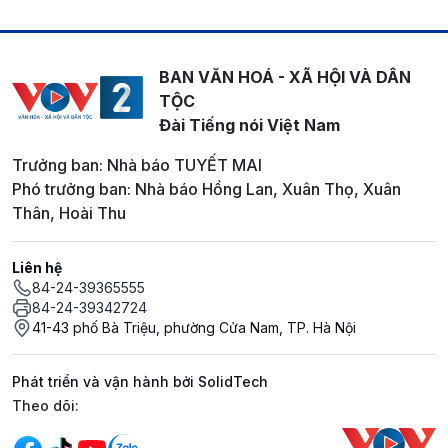
BAN VĂN HOÁ - XÃ HỘI VÀ DÂN
TỘC
Đài Tiếng nói Việt Nam
Trưởng ban: Nhà báo TUYẾT MAI
Phó trưởng ban: Nhà báo Hồng Lan, Xuân Thọ, Xuân
Thân, Hoài Thu
Liên hệ
84-24-39365555
84-24-39342724
41-43 phố Bà Triệu, phường Cửa Nam, TP. Hà Nội
Phát triển và vận hành bởi SolidTech
Mạng xã hội
Theo dõi: