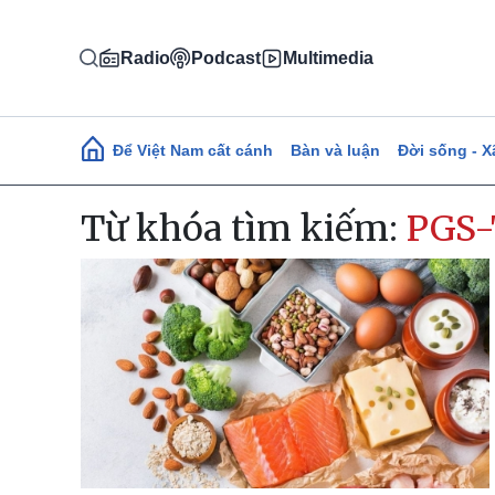
Nhảy đến nội dung
Radio
Podcast
Multimedia
Main navigation
Để Việt Nam cất cánh
Bàn và luận
Đời sống - X
Từ khóa tìm kiếm:
PGS-