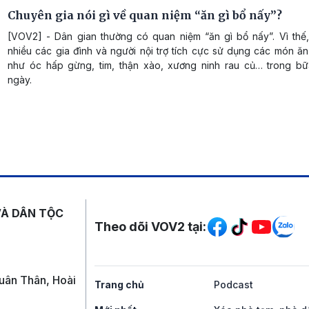
Chuyên gia nói gì về quan niệm “ăn gì bổ nấy”?
[VOV2] - Dân gian thường có quan niệm “ăn gì bổ nấy”. Vì thế,
nhiều các gia đình và người nội trợ tích cực sử dụng các món ă
như óc hấp gừng, tim, thận xào, xương ninh rau củ… trong b
ngày.
Mạng xã hội
VÀ DÂN TỘC
Theo dõi VOV2 tại:
uân Thân, Hoài
Trang chủ
Podcast