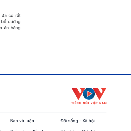
 đã có rất
n bổ dưỡng
ữa ăn hằng
Bàn và luận
Đời sống - Xã hội