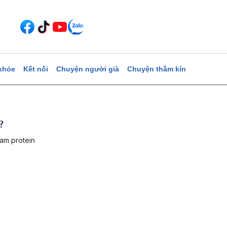
khỏe
Kết nối
Chuyện người già
Chuyện thầm kín
?
ram protein