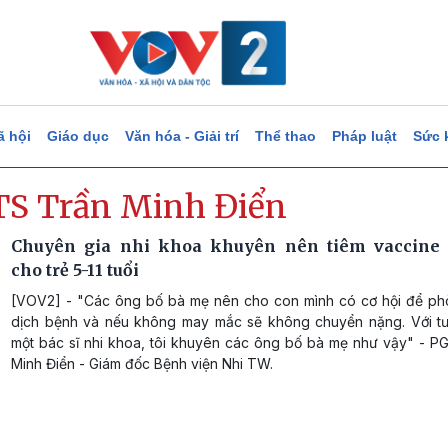
ã hội
Giáo dục
Văn hóa - Giải trí
Thể thao
Pháp luật
Sức 
TS Trần Minh Điển
Chuyên gia nhi khoa khuyên nên tiêm vaccine 
cho trẻ 5-11 tuổi
[VOV2] - "Các ông bố bà mẹ nên cho con mình có cơ hội để p
dịch bệnh và nếu không may mắc sẽ không chuyển nặng. Với t
một bác sĩ nhi khoa, tôi khuyên các ông bố bà mẹ như vậy" - PG
Minh Điển - Giám đốc Bệnh viện Nhi TW.