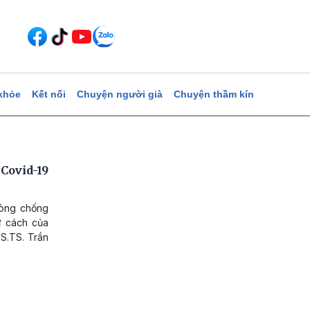
khỏe
Kết nối
Chuyện người già
Chuyện thầm kín
Covid-19
hòng chống
ư cách của
S.TS. Trần