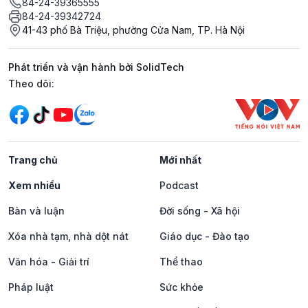
84-24-39365555
84-24-39342724
41-43 phố Bà Triệu, phường Cửa Nam, TP. Hà Nội
Phát triển và vận hành bởi SolidTech
Mạng xã hội
Theo dõi:
Trang chủ
Mới nhất
Xem nhiều
Podcast
Bàn và luận
Đời sống - Xã hội
Xóa nhà tạm, nhà dột nát
Giáo dục - Đào tạo
Văn hóa - Giải trí
Thể thao
Pháp luật
Sức khỏe