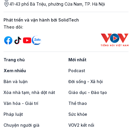
41-43 phố Bà Triệu, phường Cửa Nam, TP. Hà Nội
Phát triển và vận hành bởi SolidTech
Mạng xã hội
Theo dõi:
Trang chủ
Mới nhất
Xem nhiều
Podcast
Bàn và luận
Đời sống - Xã hội
Xóa nhà tạm, nhà dột nát
Giáo dục - Đào tạo
Văn hóa - Giải trí
Thể thao
Pháp luật
Sức khỏe
Chuyện người già
VOV2 kết nối