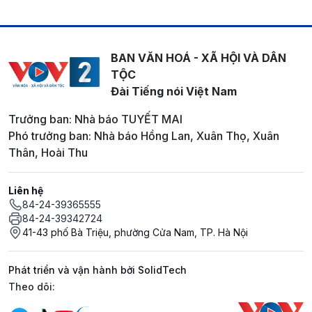
BAN VĂN HOÁ - XÃ HỘI VÀ DÂN
TỘC
Đài Tiếng nói Việt Nam
Trưởng ban: Nhà báo TUYẾT MAI
Phó trưởng ban: Nhà báo Hồng Lan, Xuân Thọ, Xuân
Thân, Hoài Thu
Liên hệ
84-24-39365555
84-24-39342724
41-43 phố Bà Triệu, phường Cửa Nam, TP. Hà Nội
Phát triển và vận hành bởi SolidTech
Mạng xã hội
Theo dõi: