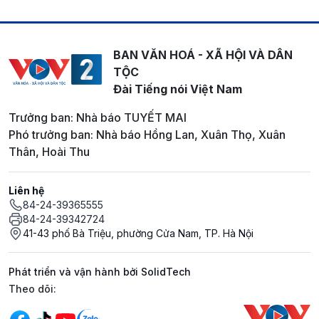
BAN VĂN HOÁ - XÃ HỘI VÀ DÂN
TỘC
Đài Tiếng nói Việt Nam
Trưởng ban: Nhà báo TUYẾT MAI
Phó trưởng ban: Nhà báo Hồng Lan, Xuân Thọ, Xuân
Thân, Hoài Thu
Liên hệ
84-24-39365555
84-24-39342724
41-43 phố Bà Triệu, phường Cửa Nam, TP. Hà Nội
Phát triển và vận hành bởi SolidTech
Mạng xã hội
Theo dõi: