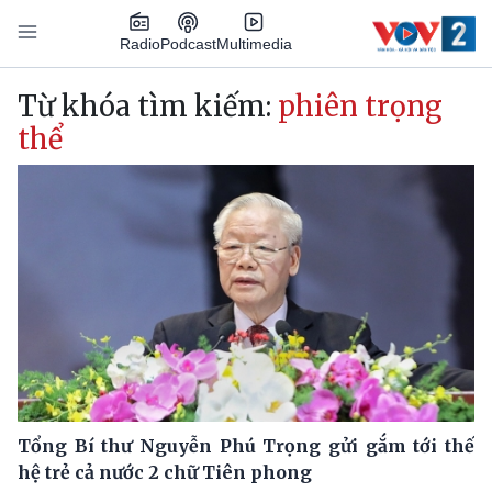
Nhảy đến nội dung
Podcast
Radio
Multimedia
Main navigation
Từ khóa tìm kiếm:
phiên trọng
thể
Tổng Bí thư Nguyễn Phú Trọng gửi gắm tới thế
hệ trẻ cả nước 2 chữ Tiên phong