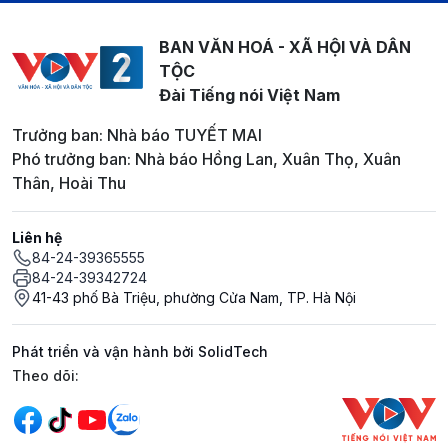
BAN VĂN HOÁ - XÃ HỘI VÀ DÂN
TỘC
Đài Tiếng nói Việt Nam
Trưởng ban: Nhà báo TUYẾT MAI
Phó trưởng ban: Nhà báo Hồng Lan, Xuân Thọ, Xuân
Thân, Hoài Thu
Liên hệ
84-24-39365555
84-24-39342724
41-43 phố Bà Triệu, phường Cửa Nam, TP. Hà Nội
Phát triển và vận hành bởi SolidTech
Mạng xã hội
Theo dõi: