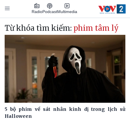
Nhảy đến nội dung
Podcast
Radio
Multimedia
Main navigation
Từ khóa tìm kiếm:
phim tâm lý
5 bộ phim về sát nhân kinh dị trong lịch sử
Halloween