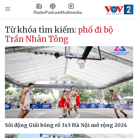
Nhảy đến nội dung
Podcast
Radio
Multimedia
Main navigation
Từ khóa tìm kiếm:
phố đi bộ
Trần Nhân Tông
Sôi động Giải bóng rổ 3x3 Hà Nội mở rộng 2024