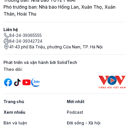
Trưởng ban: Nhà báo TUYẾT MAI
Phó trưởng ban: Nhà báo Hồng Lan, Xuân Thọ, Xuân
Thân, Hoài Thu
Liên hệ
84-24-39365555
84-24-39342724
41-43 phố Bà Triệu, phường Cửa Nam, TP. Hà Nội
Phát triển và vận hành bởi SolidTech
Mạng xã hội
Theo dõi:
Trang chủ
Mới nhất
Xem nhiều
Podcast
Bàn và luận
Đời sống - Xã hội