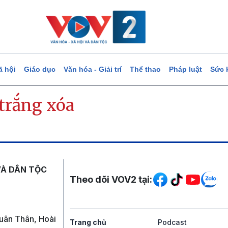
ã hội
Giáo dục
Văn hóa - Giải trí
Thể thao
Pháp luật
Sức 
 trắng xóa
Mạng xã hội
VÀ DÂN TỘC
Theo dõi VOV2 tại:
uân Thân, Hoài
Trang chủ
Podcast