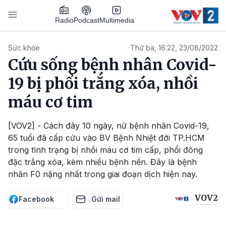
Nhảy đến nội dung
Podcast
Radio
Multimedia
Main navigation
Sức khỏe
Thứ ba, 16:22, 23/08/2022
Cứu sống bệnh nhân Covid-
19 bị phổi trắng xóa, nhồi
máu cơ tim
[VOV2] - Cách đây 10 ngày, nữ bệnh nhân Covid-19,
65 tuổi đã cấp cứu vào BV Bệnh Nhiệt đới TP.HCM
trong tình trạng bị nhồi máu cơ tim cấp, phổi đông
đặc trắng xóa, kèm nhiều bệnh nền. Đây là bệnh
nhân F0 nặng nhất trong giai đoạn dịch hiện nay.
VOV2
Facebook
Gửi mail