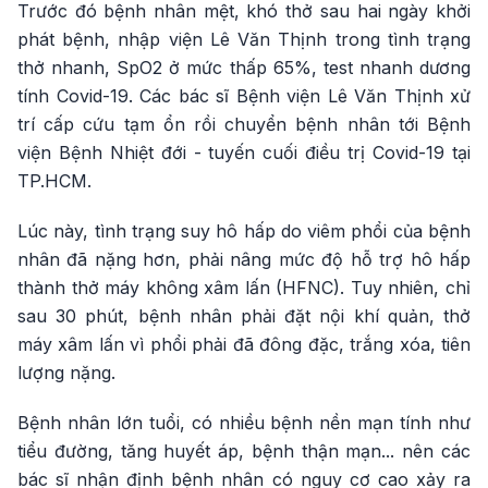
Trước đó bệnh nhân mệt, khó thở sau hai ngày khởi
phát bệnh, nhập viện Lê Văn Thịnh trong tình trạng
thở nhanh, SpO2 ở mức thấp 65%, test nhanh dương
tính Covid-19. Các bác sĩ Bệnh viện Lê Văn Thịnh xử
trí cấp cứu tạm ổn rồi chuyển bệnh nhân tới Bệnh
viện Bệnh Nhiệt đới - tuyến cuối điều trị Covid-19 tại
TP.HCM.
Lúc này, tình trạng suy hô hấp do viêm phổi của bệnh
nhân đã nặng hơn, phải nâng mức độ hỗ trợ hô hấp
thành thở máy không xâm lấn (HFNC). Tuy nhiên, chỉ
sau 30 phút, bệnh nhân phải đặt nội khí quản, thở
máy xâm lấn vì phổi phải đã đông đặc, trắng xóa, tiên
lượng nặng.
Bệnh nhân lớn tuổi, có nhiều bệnh nền mạn tính như
tiểu đường, tăng huyết áp, bệnh thận mạn... nên các
bác sĩ nhận định bệnh nhân có nguy cơ cao xảy ra