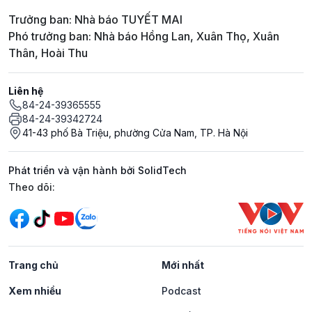
Trưởng ban: Nhà báo TUYẾT MAI
Phó trưởng ban: Nhà báo Hồng Lan, Xuân Thọ, Xuân
Thân, Hoài Thu
Liên hệ
84-24-39365555
84-24-39342724
41-43 phố Bà Triệu, phường Cửa Nam, TP. Hà Nội
Phát triển và vận hành bởi SolidTech
Mạng xã hội
Theo dõi:
Trang chủ
Mới nhất
Xem nhiều
Podcast