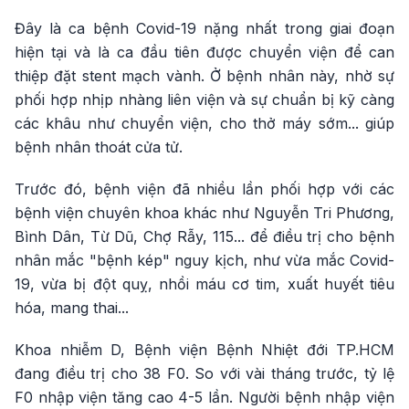
Đây là ca bệnh Covid-19 nặng nhất trong giai đoạn
hiện tại và là ca đầu tiên được chuyển viện để can
thiệp đặt stent mạch vành. Ở bệnh nhân này, nhờ sự
phối hợp nhịp nhàng liên viện và sự chuẩn bị kỹ càng
các khâu như chuyển viện, cho thở máy sớm... giúp
bệnh nhân thoát cửa tử.
Trước đó, bệnh viện đã nhiều lần phối hợp với các
bệnh viện chuyên khoa khác như Nguyễn Tri Phương,
Bình Dân, Từ Dũ, Chợ Rẫy, 115... để điều trị cho bệnh
nhân mắc "bệnh kép" nguy kịch, như vừa mắc Covid-
19, vừa bị đột quỵ, nhồi máu cơ tim, xuất huyết tiêu
hóa, mang thai...
Khoa nhiễm D, Bệnh viện Bệnh Nhiệt đới TP.HCM
đang điều trị cho 38 F0. So với vài tháng trước, tỷ lệ
F0 nhập viện tăng cao 4-5 lần. Người bệnh nhập viện