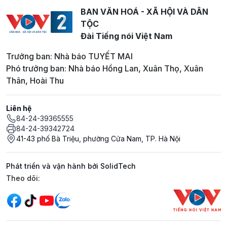
BAN VĂN HOÁ - XÃ HỘI VÀ DÂN
TỘC
Đài Tiếng nói Việt Nam
Trưởng ban: Nhà báo TUYẾT MAI
Phó trưởng ban: Nhà báo Hồng Lan, Xuân Thọ, Xuân
Thân, Hoài Thu
Liên hệ
84-24-39365555
84-24-39342724
41-43 phố Bà Triệu, phường Cửa Nam, TP. Hà Nội
Phát triển và vận hành bởi SolidTech
Mạng xã hội
Theo dõi: