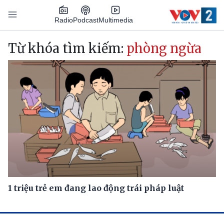
Nhảy đến nội dung
Podcast
Radio
Multimedia
Main navigation
Từ khóa tìm kiếm:
phòng ngừa
1 triệu trẻ em đang lao động trái pháp luật