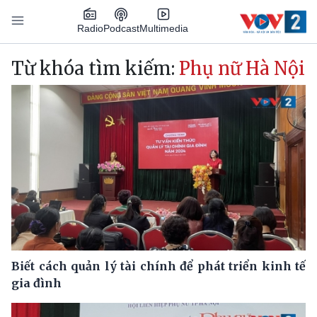
Nhảy đến nội dung
Podcast
Radio
Multimedia
Main navigation
Từ khóa tìm kiếm:
Phụ nữ Hà Nội
Biết cách quản lý tài chính để phát triển kinh tế
gia đình