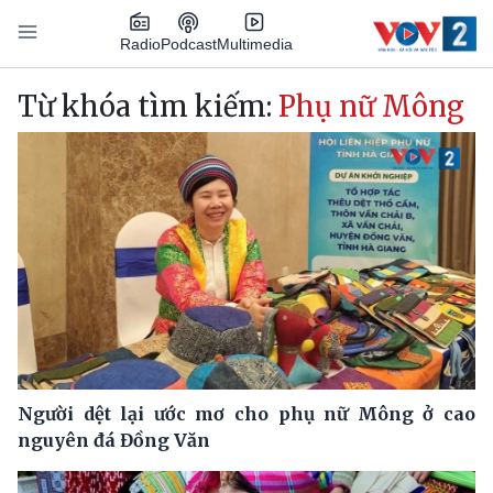
Nhảy đến nội dung
Podcast
Radio
Multimedia
Main navigation
Từ khóa tìm kiếm:
Phụ nữ Mông
Người dệt lại ước mơ cho phụ nữ Mông ở cao
nguyên đá Đồng Văn