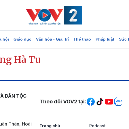
ã hội
Giáo dục
Văn hóa - Giải trí
Thể thao
Pháp luật
Sức 
ng Hà Tu
Mạng xã hội
VÀ DÂN TỘC
Theo dõi VOV2 tại:
uân Thân, Hoài
Trang chủ
Podcast