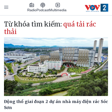
Nhảy đến nội dung
Podcast
Radio
Multimedia
Main navigation
Từ khóa tìm kiếm:
quá tải rác
thải
Động thổ giai đoạn 2 dự án nhà máy điện rác Sóc
Sơn