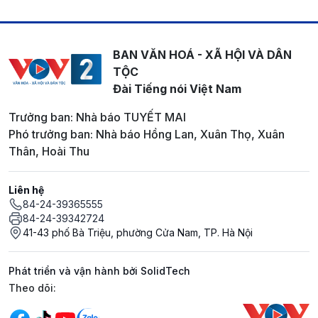
BAN VĂN HOÁ - XÃ HỘI VÀ DÂN
TỘC
Đài Tiếng nói Việt Nam
Trưởng ban: Nhà báo TUYẾT MAI
Phó trưởng ban: Nhà báo Hồng Lan, Xuân Thọ, Xuân
Thân, Hoài Thu
Liên hệ
84-24-39365555
84-24-39342724
41-43 phố Bà Triệu, phường Cửa Nam, TP. Hà Nội
Phát triển và vận hành bởi SolidTech
Mạng xã hội
Theo dõi: