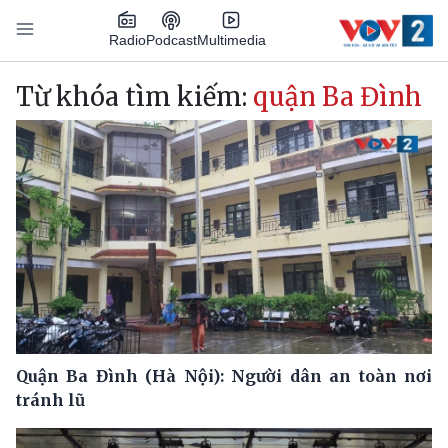
Nhảy đến nội dung
Podcast
Radio
Multimedia
Main navigation
Từ khóa tìm kiếm:
quận Ba Đình
Quận Ba Đình (Hà Nội): Người dân an toàn nơi
tránh lũ