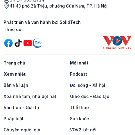
41-43 phố Bà Triệu, phường Cửa Nam, TP. Hà Nội
Phát triển và vận hành bởi SolidTech
Mạng xã hội
Theo dõi:
Trang chủ
Mới nhất
Xem nhiều
Podcast
Bàn và luận
Đời sống - Xã hội
Xóa nhà tạm, nhà dột nát
Giáo dục - Đào tạo
Văn hóa - Giải trí
Thể thao
Pháp luật
Sức khỏe
Chuyện người già
VOV2 kết nối