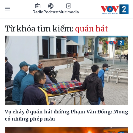
Nhảy đến nội dung
Podcast
Radio
Multimedia
Main navigation
Từ khóa tìm kiếm:
quán hát
Vụ cháy ở quán hát đường Phạm Văn Đồng: Mong
có những phép màu