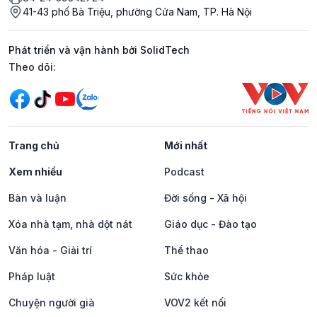
41-43 phố Bà Triệu, phường Cửa Nam, TP. Hà Nội
Phát triển và vận hành bởi SolidTech
Mạng xã hội
Theo dõi:
Trang chủ
Mới nhất
Xem nhiều
Podcast
Bàn và luận
Đời sống - Xã hội
Xóa nhà tạm, nhà dột nát
Giáo dục - Đào tạo
Văn hóa - Giải trí
Thể thao
Pháp luật
Sức khỏe
Chuyện người già
VOV2 kết nối