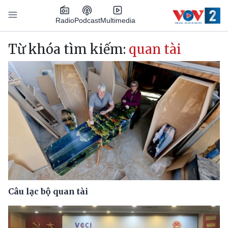
Nhảy đến nội dung
Podcast
Radio
Multimedia
Main navigation
Từ khóa tìm kiếm:
quan tài
Câu lạc bộ quan tài