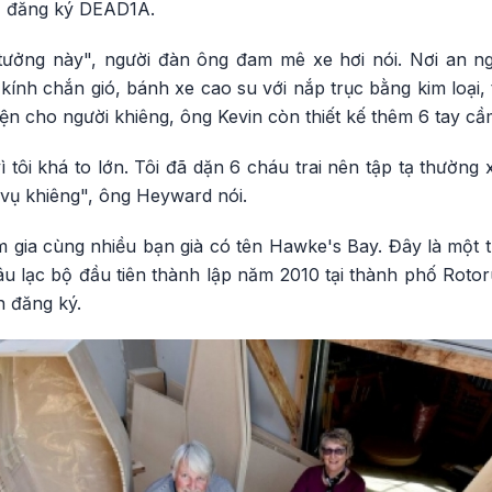
số đăng ký DEAD1A.
 tưởng này", người đàn ông đam mê xe hơi nói. Nơi an 
, kính chắn gió, bánh xe cao su với nắp trục bằng kim loại
iện cho người khiêng, ông Kevin còn thiết kế thêm 6 tay 
ì tôi khá to lớn. Tôi đã dặn 6 cháu trai nên tập tạ thường
vụ khiêng", ông Heyward nói.
m gia cùng nhiều bạn già có tên Hawke's Bay. Đây là một 
âu lạc bộ đầu tiên thành lập năm 2010 tại thành phố Roto
n đăng ký.