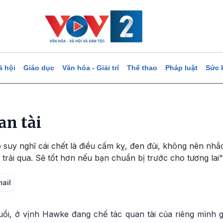
ã hội
Giáo dục
Văn hóa - Giải trí
Thể thao
Pháp luật
Sức 
an tài
 suy nghĩ cái chết là điều cấm kỵ, đen đủi, không nên nhắ
i trải qua. Sẽ tốt hơn nếu bạn chuẩn bị trước cho tương lai"
mail
ổi, ở vịnh Hawke đang chế tác quan tài của riêng mình g