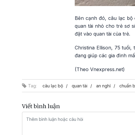
Bên cạnh đó, câu lạc bộ 
quan tài nhỏ cho trẻ sơ s
đặt vào quan tài của trẻ.
Christina Ellison, 75 tuổ
đang giúp các gia đình mất
(Theo Vnexpress.net)
Tag:
câu lạc bộ
quan tài
an nghỉ
chuẩn b
Viết bình luận