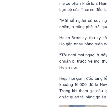
mê xe phân khối lớn. Hiện
bạn bè của Thorne đều kin
"Một số người có suy ngh
nhiên, ai cũng phải trải q
Helen Bromley, thư ký câu
Họ gặp nhau hàng tuần để 
"Tôi nghĩ mọi người ở đây
chuẩn bị trước về mọi th
Helen nói.
Hiệp hội giám đốc tang l
khoảng 10.000 đô la New 
Trong khi tham gia câu l
chiếc quan tài bằng gỗ ép