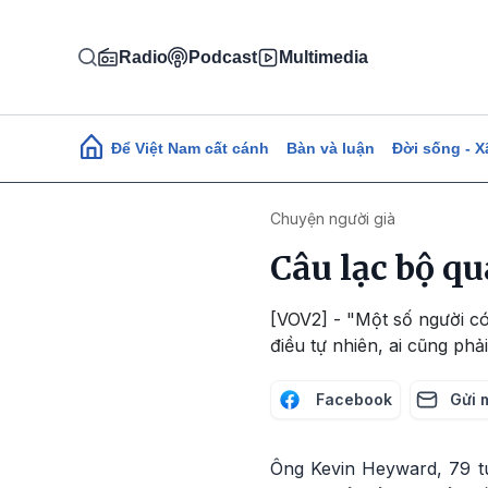
Nhảy đến nội dung
Radio
Podcast
Multimedia
Main navigation
Để Việt Nam cất cánh
Bàn và luận
Đời sống - X
Chuyện người già
Câu lạc bộ qu
[VOV2] - "Một số người có
điều tự nhiên, ai cũng phả
Facebook
Gửi 
Ông Kevin Heyward, 79 tu