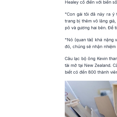
Healey cổ điển với biển 
"Con gái tôi đã nảy ra ý
trang bị thêm vô lăng giả
pô và gương hai bên. Để t
"Nó (quan tài) khá nặng v
đó, chúng sẽ nhận nhiệm 
Câu lạc bộ ông Kevin tha
tài mở tại New Zealand. C
biết có đến 800 thành viê