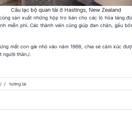
Câu lạc bộ quan tài ở Hastings, New Zealand
cũng sản xuất những hộp tro bán cho các lò hỏa táng đị
inh miễn phí. Các thành viên cũng giúp đan chăn, gấu bôn
i, từng mất con gái nhỏ vào năm 1968, chia sẻ cảm xúc được
 người thân./.
ị
tương lai