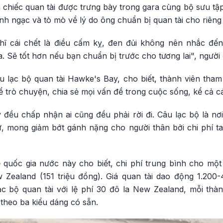
 chiếc quan tài được trưng bày trong gara cùng bộ sưu tậ
h ngạc và tò mò về lý do ông chuẩn bị quan tài cho riêng
ĩ cái chết là điều cấm kỵ, đen đủi không nên nhắc đến
ua. Sẽ tốt hơn nếu bạn chuẩn bị trước cho tương lai", người
 lạc bộ quan tài Hawke's Bay, cho biết, thành viên tham 
trò chuyện, chia sẻ mọi vấn đề trong cuộc sống, kể cả cá
 đều chấp nhận ai cũng đều phải rời đi. Câu lạc bộ là nơ
ứ, mong giảm bớt gánh nặng cho người thân bởi chi phí ta
ễ quốc gia nước này cho biết, chi phí trung bình cho m
Zealand (151 triệu đồng). Giá quan tài dao động 1.200
ạc bộ quan tài với lệ phí 30 đô la New Zealand, mỗi th
 theo ba kiểu dáng có sẵn.