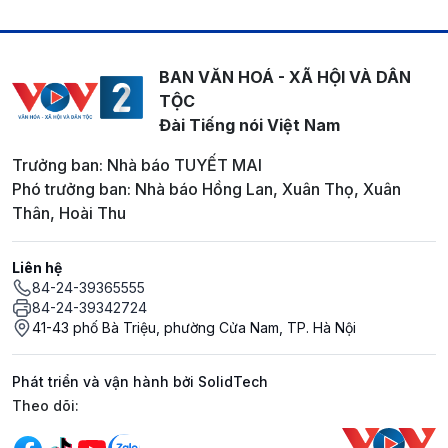
BAN VĂN HOÁ - XÃ HỘI VÀ DÂN
TỘC
Đài Tiếng nói Việt Nam
Trưởng ban: Nhà báo TUYẾT MAI
Phó trưởng ban: Nhà báo Hồng Lan, Xuân Thọ, Xuân
Thân, Hoài Thu
Liên hệ
84-24-39365555
84-24-39342724
41-43 phố Bà Triệu, phường Cửa Nam, TP. Hà Nội
Phát triển và vận hành bởi SolidTech
Mạng xã hội
Theo dõi: