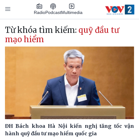
Nhảy đến nội dung
Podcast
Radio
Multimedia
Main navigation
Từ khóa tìm kiếm:
quỹ đầu tư
mạo hiểm
ĐH Bách khoa Hà Nội kiến nghị tăng tốc vận
hành quỹ đầu tư mạo hiểm quốc gia