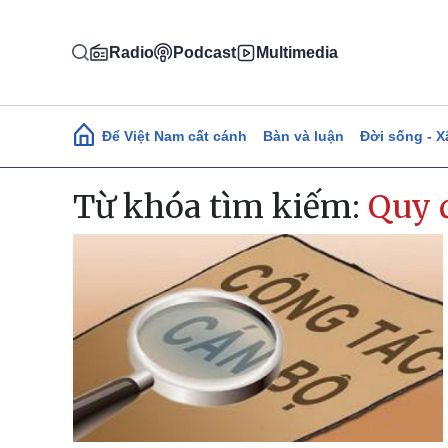
Nhảy đến nội dung
Radio
Podcast
Multimedia
Main navigation
Để Việt Nam cất cánh
Bàn và luận
Đời sống - X
Từ khóa tìm kiếm:
Quy 