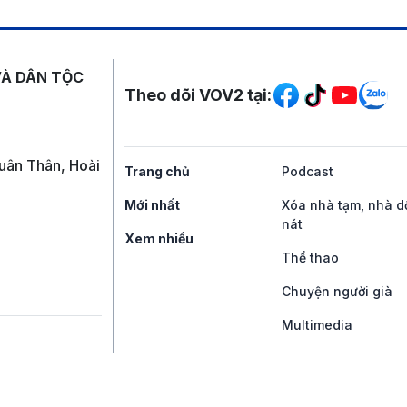
Mạng xã hội
VÀ DÂN TỘC
Theo dõi VOV2 tại:
uân Thân, Hoài
Trang chủ
Podcast
Mới nhất
Xóa nhà tạm, nhà d
nát
Xem nhiều
Thể thao
Chuyện người già
Multimedia