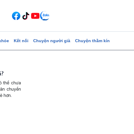
khỏe
Kết nối
Chuyện người già
Chuyện thầm kín
á?
ó thể chưa
uân chuyển
ẽ hơn.