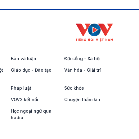
Bàn và luận
Đời sống - Xã hội
ột
Giáo dục - Đào tạo
Văn hóa - Giải trí
Pháp luật
Sức khỏe
VOV2 kết nối
Chuyện thầm kín
Học ngoại ngữ qua
Radio