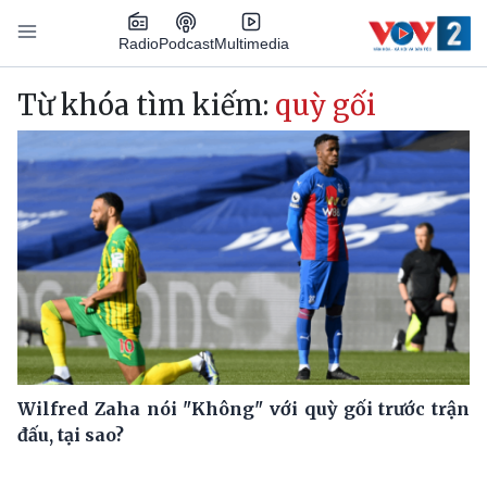
Nhảy đến nội dung
Podcast
Radio
Multimedia
Main navigation
Từ khóa tìm kiếm:
quỳ gối
Wilfred Zaha nói "Không" với quỳ gối trước trận
đấu, tại sao?