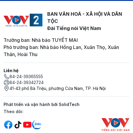
BAN VĂN HOÁ - XÃ HỘI VÀ DÂN
TỘC
Đài Tiếng nói Việt Nam
Trưởng ban: Nhà báo TUYẾT MAI
Phó trưởng ban: Nhà báo Hồng Lan, Xuân Thọ, Xuân
Thân, Hoài Thu
Liên hệ
84-24-39365555
84-24-39342724
41-43 phố Bà Triệu, phường Cửa Nam, TP. Hà Nội
Phát triển và vận hành bởi SolidTech
Mạng xã hội
Theo dõi: