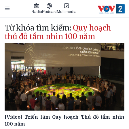
Nhảy đến nội dung
Podcast
Radio
Multimedia
Main navigation
Từ khóa tìm kiếm:
Quy hoạch
thủ đô tầm nhìn 100 năm
[Video] Triển lãm Quy hoạch Thủ đô tầm nhìn
100 năm