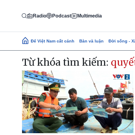
Nhảy đến nội dung
Radio
Podcast
Multimedia
Main navigation
Để Việt Nam cất cánh
Bàn và luận
Đời sống - X
Từ khóa tìm kiếm:
quyế