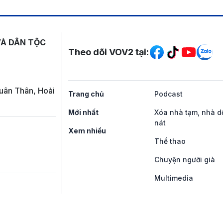
Mạng xã hội
VÀ DÂN TỘC
Theo dõi VOV2 tại:
uân Thân, Hoài
Trang chủ
Podcast
Mới nhất
Xóa nhà tạm, nhà d
nát
Xem nhiều
Thể thao
Chuyện người già
Multimedia