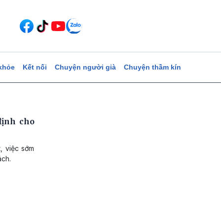
khỏe
Kết nối
Chuyện người già
Chuyện thầm kín
định cho
, việc sớm
ách.