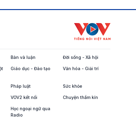
Bàn và luận
Đời sống - Xã hội
ột
Giáo dục - Đào tạo
Văn hóa - Giải trí
Pháp luật
Sức khỏe
VOV2 kết nối
Chuyện thầm kín
Học ngoại ngữ qua
Radio