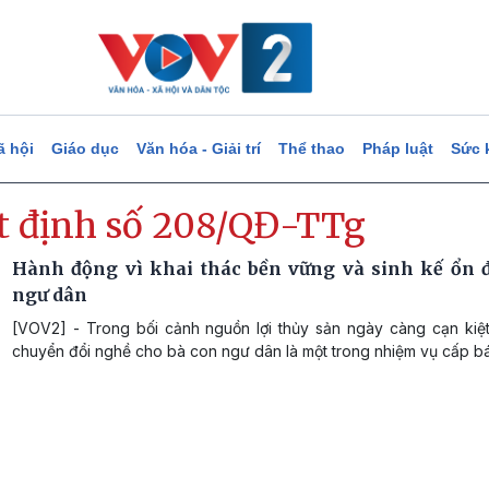
ã hội
Giáo dục
Văn hóa - Giải trí
Thể thao
Pháp luật
Sức 
t định số 208/QĐ-TTg
Hành động vì khai thác bền vững và sinh kế ổn 
ngư dân
[VOV2] - Trong bối cảnh nguồn lợi thủy sản ngày càng cạn kiệt
chuyển đổi nghề cho bà con ngư dân là một trong nhiệm vụ cấp b