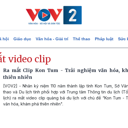
ã hội
Giáo dục
Văn hóa - Giải trí
Thể thao
Pháp luật
Sức 
t video clip
Ra mắt Clip Kon Tum - Trải nghiệm văn hóa, k
thiên nhiên
[VOV2] - Nhân kỷ niệm 110 năm thành lập tỉnh Kon Tum, Sở Vă
thao và Du lịch tỉnh phối hợp với Trung tâm Thông tin du lịch (
lịch) ra mắt video clip quảng bá du lịch với chủ đề “Kon Tum - 
văn hóa, khám phá thiên nhiên".