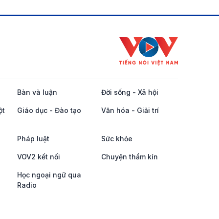
Bàn và luận
Đời sống - Xã hội
ột
Giáo dục - Đào tạo
Văn hóa - Giải trí
Pháp luật
Sức khỏe
VOV2 kết nối
Chuyện thầm kín
Học ngoại ngữ qua
Radio