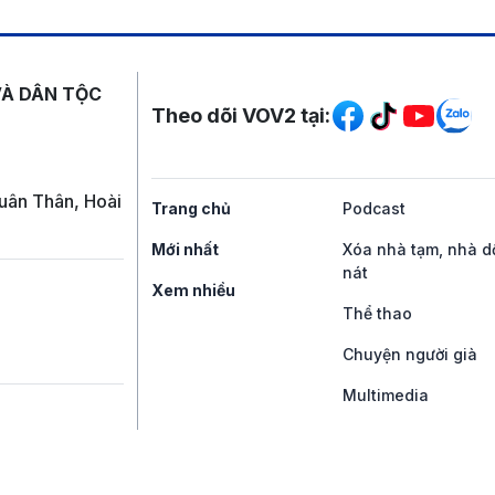
Mạng xã hội
VÀ DÂN TỘC
Theo dõi VOV2 tại:
uân Thân, Hoài
Trang chủ
Podcast
Mới nhất
Xóa nhà tạm, nhà d
nát
Xem nhiều
Thể thao
Chuyện người già
Multimedia