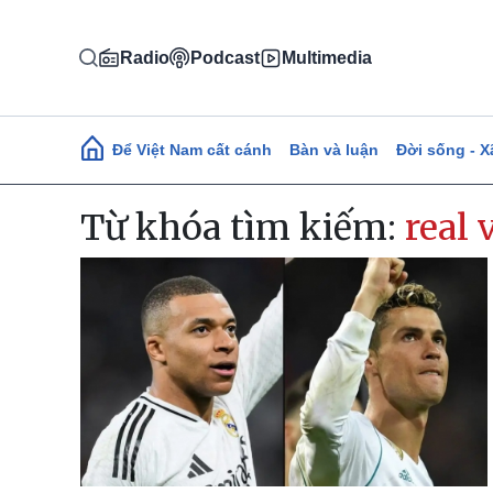
Nhảy đến nội dung
Radio
Podcast
Multimedia
Main navigation
Để Việt Nam cất cánh
Bàn và luận
Đời sống - X
Từ khóa tìm kiếm:
real 