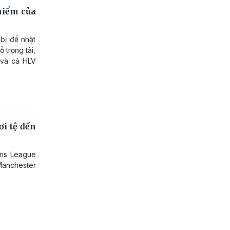
hiểm của
bị để nhặt
 trọng tài,
 và cả HLV
i tệ đến
ons League
 Manchester