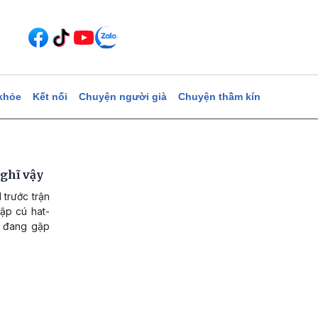
khỏe
Kết nối
Chuyện người già
Chuyện thầm kín
ghĩ vậy
 trước trận
ập cú hat-
a đang gặp