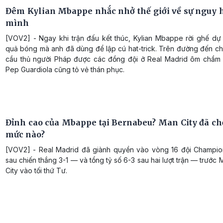
Đêm Kylian Mbappe nhắc nhở thế giới về sự nguy 
mình
[VOV2] - Ngay khi trận đấu kết thúc, Kylian Mbappe rời ghế dự 
quả bóng mà anh đã dùng để lập cú hat-trick. Trên đường đến chỗ
cầu thủ người Pháp được các đồng đội ở Real Madrid ôm chầm
Pep Guardiola cũng tỏ vẻ thán phục.
Đỉnh cao của Mbappe tại Bernabeu? Man City đã chơ
mức nào?
[VOV2] - Real Madrid đã giành quyền vào vòng 16 đội Champi
sau chiến thắng 3-1 — và tổng tỷ số 6-3 sau hai lượt trận — trước
City vào tối thứ Tư.