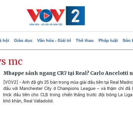
ã hội
Giáo dục
Văn hóa - Giải trí
Thể thao
Pháp luật
Sức 
vs mc
Mbappe sánh ngang CR7 tại Real? Carlo Ancelotti n
[VOV2] - Anh đã ghi 25 bàn trong mùa giải đầu tiên tại Real Madrid
đấu với Manchester City ở Champions League – và thậm chí đã l
trick đầu tiên cho CLB trong chiến thắng trước đội bóng La Lig
khó khăn, Real Valladolid.