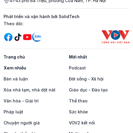
41-43 phố Bà Triệu, phường Cửa Nam, TP. Hà Nội
Phát triển và vận hành bởi SolidTech
Mạng xã hội
Theo dõi:
Trang chủ
Mới nhất
Xem nhiều
Podcast
Bàn và luận
Đời sống - Xã hội
Xóa nhà tạm, nhà dột nát
Giáo dục - Đào tạo
Văn hóa - Giải trí
Thể thao
Pháp luật
Sức khỏe
Chuyện người già
VOV2 kết nối