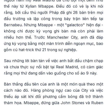
Người hâm mộ Real Madrid đã chờ đợi một đêm như
thế này từ Kylian Mbappe. Điều đó có vẻ lạ khi nói
rằng, bởi cầu thủ người Pháp đã ghi 28 bàn trên mọi
đấu trường và lập công trong bảy trận liên tiếp tại
Bernabeu. Nhưng Mbappe - một "galactico" hiện đại -
không chỉ được kỳ vọng ghi bàn mà còn phải làm
nhiều hơn thế. Trước Manchester City, anh đã đáp
ứng kỳ vọng bằng một màn trình diễn ngoạn mục, bao
gồm cú hat-trick thứ 21 trong sự nghiệp.
Sau những lời bàn tán về việc anh bắt đầu chậm chạp
và chưa thực sự nổi bật tại Real Madrid, có cảm giác
rằng mọi thứ đang dần vào guồng cho số áo 9 này.
Bàn thắng đầu tiên của anh là một món quà theo một
cách nào đó. Hàng phòng ngự cao của City và việc
thiếu áp sát khi đối phương cầm bóng đã trở thành
thảm họa. Mbappe, đứng giữa John Stones và Ruben