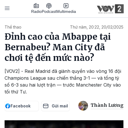
Nhảy đến nội dung
Podcast
Radio
Multimedia
Main navigation
Thể thao
Thứ năm, 20:22, 20/02/2025
Đỉnh cao của Mbappe tại
Bernabeu? Man City đã
chơi tệ đến mức nào?
[VOV2] - Real Madrid đã giành quyền vào vòng 16 đội
Champions League sau chiến thắng 3-1 — và tổng tỷ
số 6-3 sau hai lượt trận — trước Manchester City vào
tối thứ Tư.
Thành Lương
Facebook
Gửi mail