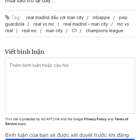
mùa sau trở lại đây”.
Tag:
real madrid đấu với man city
mbappe
pep
guardiola
real vs mc
real madrid – man city
mc vs
real
real mc
man city
C1
champions league
Viết bình luận
This site is protected by reCAPTCHA and the Google
Privacy Policy
and
Terms of
Service
apply.
Bình luận của bạn sẽ được xét duyệt trước khi đăng