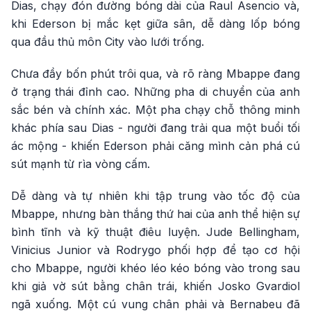
Dias, chạy đón đường bóng dài của Raul Asencio và,
khi Ederson bị mắc kẹt giữa sân, dễ dàng lốp bóng
qua đầu thủ môn City vào lưới trống.
Chưa đầy bốn phút trôi qua, và rõ ràng Mbappe đang
ở trạng thái đỉnh cao. Những pha di chuyển của anh
sắc bén và chính xác. Một pha chạy chỗ thông minh
khác phía sau Dias - người đang trải qua một buổi tối
ác mộng - khiến Ederson phải căng mình cản phá cú
sút mạnh từ rìa vòng cấm.
Dễ dàng và tự nhiên khi tập trung vào tốc độ của
Mbappe, nhưng bàn thắng thứ hai của anh thể hiện sự
bình tĩnh và kỹ thuật điêu luyện. Jude Bellingham,
Vinicius Junior và Rodrygo phối hợp để tạo cơ hội
cho Mbappe, người khéo léo kéo bóng vào trong sau
khi giả vờ sút bằng chân trái, khiến Josko Gvardiol
ngã xuống. Một cú vung chân phải và Bernabeu đã