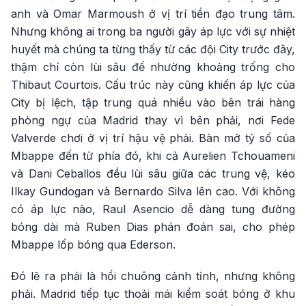
anh và Omar Marmoush ở vị trí tiền đạo trung tâm.
Nhưng không ai trong ba người gây áp lực với sự nhiệt
huyết mà chúng ta từng thấy từ các đội City trước đây,
thậm chí còn lùi sâu để nhường khoảng trống cho
Thibaut Courtois. Cấu trúc này cũng khiến áp lực của
City bị lệch, tập trung quá nhiều vào bên trái hàng
phòng ngự của Madrid thay vì bên phải, nơi Fede
Valverde chơi ở vị trí hậu vệ phải. Bàn mở tỷ số của
Mbappe đến từ phía đó, khi cả Aurelien Tchouameni
và Dani Ceballos đều lùi sâu giữa các trung vệ, kéo
Ilkay Gundogan và Bernardo Silva lên cao. Với không
có áp lực nào, Raul Asencio dễ dàng tung đường
bóng dài mà Ruben Dias phán đoán sai, cho phép
Mbappe lốp bóng qua Ederson.
Đó lẽ ra phải là hồi chuông cảnh tỉnh, nhưng không
phải. Madrid tiếp tục thoải mái kiểm soát bóng ở khu