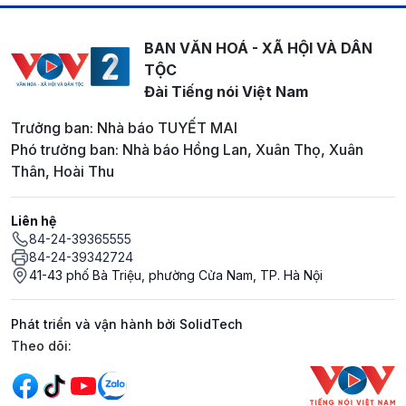
BAN VĂN HOÁ - XÃ HỘI VÀ DÂN
TỘC
Đài Tiếng nói Việt Nam
Trưởng ban: Nhà báo TUYẾT MAI
Phó trưởng ban: Nhà báo Hồng Lan, Xuân Thọ, Xuân
Thân, Hoài Thu
Liên hệ
84-24-39365555
84-24-39342724
41-43 phố Bà Triệu, phường Cửa Nam, TP. Hà Nội
Phát triển và vận hành bởi SolidTech
Mạng xã hội
Theo dõi: