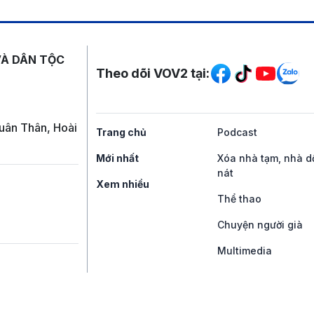
Mạng xã hội
VÀ DÂN TỘC
Theo dõi VOV2 tại:
uân Thân, Hoài
Trang chủ
Podcast
Mới nhất
Xóa nhà tạm, nhà d
nát
Xem nhiều
Thể thao
Chuyện người già
Multimedia