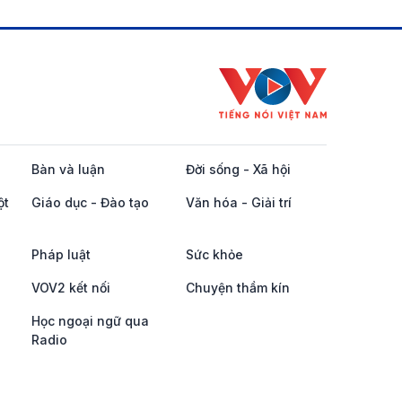
Bàn và luận
Đời sống - Xã hội
ột
Giáo dục - Đào tạo
Văn hóa - Giải trí
Pháp luật
Sức khỏe
VOV2 kết nối
Chuyện thầm kín
Học ngoại ngữ qua
Radio