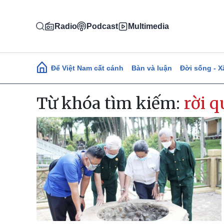
Nhảy đến nội dung
Radio
Podcast
Multimedia
Main navigation
Để Việt Nam cất cánh
Bàn và luận
Đời sống - X
Từ khóa tìm kiếm:
rời 