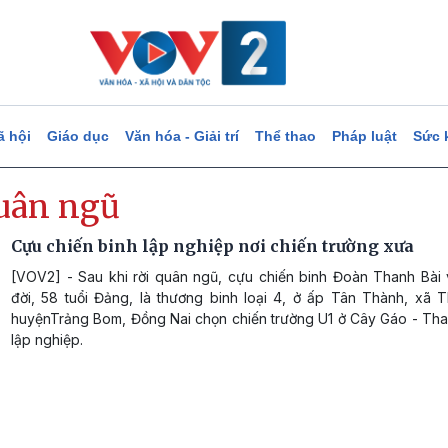
ã hội
Giáo dục
Văn hóa - Giải trí
Thể thao
Pháp luật
Sức 
quân ngũ
Cựu chiến binh lập nghiệp nơi chiến trường xưa
[VOV2] - Sau khi rời quân ngũ, cựu chiến binh Đoàn Thanh Bài v
đời, 58 tuổi Đảng, là thương binh loại 4, ở ấp Tân Thành, xã T
huyệnTrảng Bom, Đồng Nai chọn chiến trường U1 ở Cây Gáo - Tha
lập nghiệp.