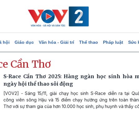
ã hội
Giáo dục
Văn hóa - Giải trí
Thể thao
Pháp luật
Sức 
ce Cần Thơ
S-Race Cần Thơ 2025: Hàng ngàn học sinh hòa 
ngày hội thể thao sôi động
[VOV2] - Sáng 15/11, giải chạy học sinh S-Race diễn ra tại Qu
công viên sông Hậu và 15 điểm chạy hưởng ứng trên toàn thà
Thơ với sự tham gia của hơn 10.000 học sinh, phụ huynh và thầy cô