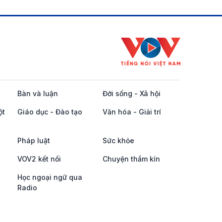
Bàn và luận
Đời sống - Xã hội
ột
Giáo dục - Đào tạo
Văn hóa - Giải trí
Pháp luật
Sức khỏe
VOV2 kết nối
Chuyện thầm kín
Học ngoại ngữ qua
Radio