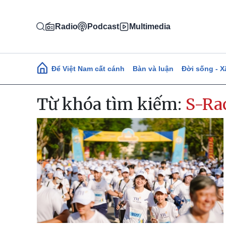
Nhảy đến nội dung
Radio
Podcast
Multimedia
Main navigation
Để Việt Nam cất cánh
Bàn và luận
Đời sống - X
Từ khóa tìm kiếm:
S-Ra