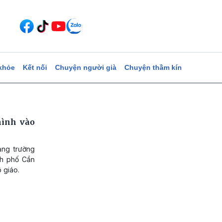
khỏe
Kết nối
Chuyện người già
Chuyện thầm kín
mình vào
ảng trường
nh phố Cần
 giáo.