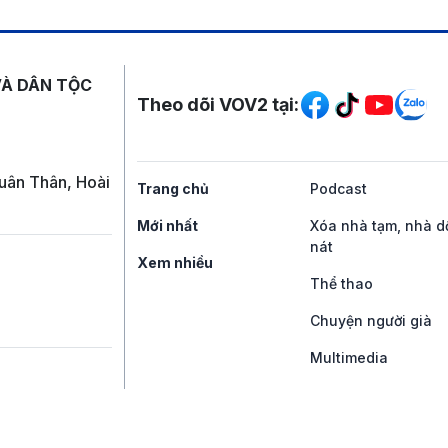
Mạng xã hội
VÀ DÂN TỘC
Theo dõi VOV2 tại:
uân Thân, Hoài
Trang chủ
Podcast
Mới nhất
Xóa nhà tạm, nhà d
nát
Xem nhiều
Thể thao
Chuyện người già
Multimedia