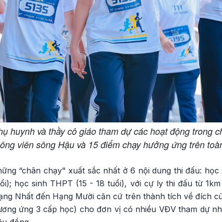
hụ huynh và thầy cô giáo tham dự các hoạt động trong 
ông viên sông Hậu và 15 điểm chạy hưởng ứng trên toà
ng “chân chạy" xuất sắc nhất ở 6 nội dung thi đấu: học si
ổi); học sinh THPT (15 - 18 tuổi), với cự ly thi đấu từ 1
Hạng Nhất đến Hạng Mười căn cứ trên thành tích về đích c
 (tương ứng 3 cấp học) cho đơn vị có nhiều VĐV tham dự nhất