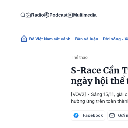
Nhảy đến nội dung
Radio
Podcast
Multimedia
Main navigation
Để Việt Nam cất cánh
Bàn và luận
Đời sống - X
Thể thao
S-Race Cần T
ngày hội thể 
[VOV2] - Sáng 15/11, giải
hưởng ứng trên toàn thàn
Facebook
Gửi 