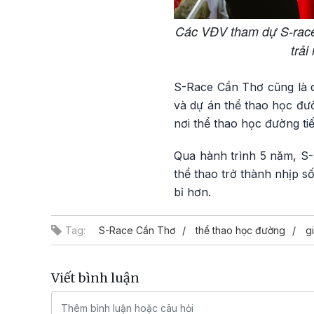
Các VĐV tham dự S-race 
trả
S-Race Cần Thơ cũng là dị
và dự án thể thao học đườ
nơi thể thao học đường ti
Qua hành trình 5 năm, S-
thể thao trở thành nhịp s
bỉ hơn.
Tag:
S-Race Cần Thơ
thể thao học đường
g
Viết bình luận