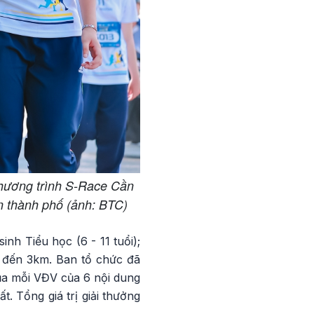
chương trình S-Race Cần
n thành phố (ảnh: BTC)
nh Tiểu học (6 - 11 tuổi);
km đến 3km. Ban tổ chức đã
ủa mỗi VĐV của 6 nội dung
. Tổng giá trị giải thưởng