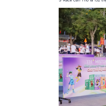
S-Race Cần Thơ là 132 tri