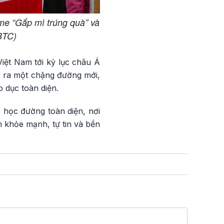
me “Gắp mì trúng quà” và
BTC)
Việt Nam tới kỷ lục châu Á
mở ra một chặng đường mới,
 dục toàn diện.
 học đường toàn diện, nơi
m khỏe mạnh, tự tin và bền