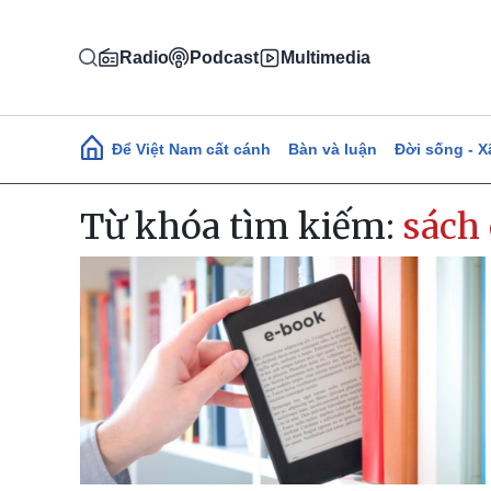
Nhảy đến nội dung
Radio
Podcast
Multimedia
Main navigation
Để Việt Nam cất cánh
Bàn và luận
Đời sống - X
Từ khóa tìm kiếm:
sách