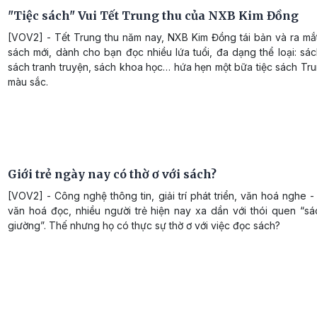
"Tiệc sách" Vui Tết Trung thu của NXB Kim Đồng
[VOV2] - Tết Trung thu năm nay, NXB Kim Đồng tái bản và ra mắt
sách mới, dành cho bạn đọc nhiều lứa tuổi, đa dạng thể loại: sá
sách tranh truyện, sách khoa học… hứa hẹn một bữa tiệc sách Tr
màu sắc.
Giới trẻ ngày nay có thờ ơ với sách?
[VOV2] - Công nghệ thông tin, giải trí phát triển, văn hoá nghe - 
văn hoá đọc, nhiều người trẻ hiện nay xa dần với thói quen “sá
giường”. Thế nhưng họ có thực sự thờ ơ với việc đọc sách?