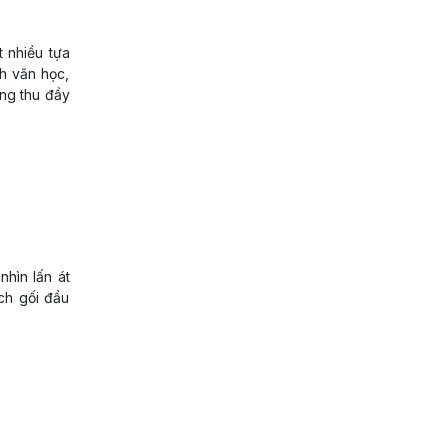
 nhiều tựa
ch văn học,
ung thu đầy
nhìn lấn át
ch gối đầu