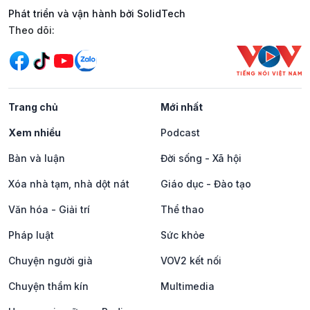
Phát triển và vận hành bởi SolidTech
Mạng xã hội
Theo dõi:
Trang chủ
Mới nhất
Xem nhiều
Podcast
Bàn và luận
Đời sống - Xã hội
Xóa nhà tạm, nhà dột nát
Giáo dục - Đào tạo
Văn hóa - Giải trí
Thể thao
Pháp luật
Sức khỏe
Chuyện người già
VOV2 kết nối
Chuyện thầm kín
Multimedia