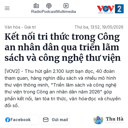
Nhảy đến nội dung
Podcast
Radio
Multimedia
Main navigation
Văn hóa - Giải trí
Thứ ba, 13:52, 19/05/2026
Kết nối tri thức trong Công
an nhân dân qua triển lãm
sách và công nghệ thư viện
[VOV2] - Thu hút gần 2.100 lượt bạn đọc, 40 đoàn
tham quan, hàng nghìn đầu sách và nhiều mô hình
thư viện thông minh, "Triển lãm sách và công nghệ
thư viện trong Công an nhân dân năm 2026" góp
phần kết nối, lan tỏa tri thức, văn hóa·đọc và chuyển
đổi số.
Thu Hà
Facebook
Gửi mail