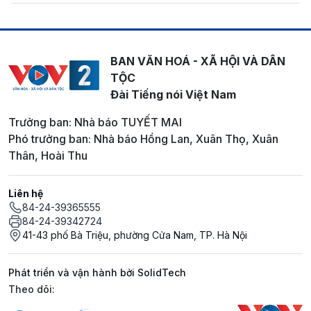
BAN VĂN HOÁ - XÃ HỘI VÀ DÂN
TỘC
Đài Tiếng nói Việt Nam
Trưởng ban: Nhà báo TUYẾT MAI
Phó trưởng ban: Nhà báo Hồng Lan, Xuân Thọ, Xuân
Thân, Hoài Thu
Liên hệ
84-24-39365555
84-24-39342724
41-43 phố Bà Triệu, phường Cửa Nam, TP. Hà Nội
Phát triển và vận hành bởi SolidTech
Mạng xã hội
Theo dõi: