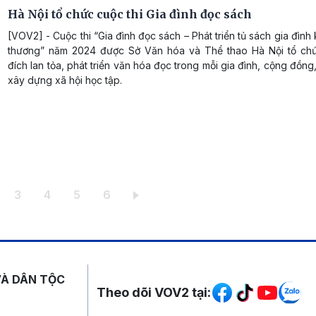
Hà Nội tổ chức cuộc thi Gia đình đọc sách
[VOV2] - Cuộc thi “Gia đình đọc sách – Phát triển tủ sách gia đình 
thương” năm 2024 được Sở Văn hóa và Thể thao Hà Nội tổ ch
đích lan tỏa, phát triển văn hóa đọc trong mỗi gia đình, cộng đồn
xây dựng xã hội học tập.
iện thời
ang
Trang
Trang
Trang
Trang
3
4
5
6
Mạng xã hội
VÀ DÂN TỘC
Theo dõi VOV2 tại: