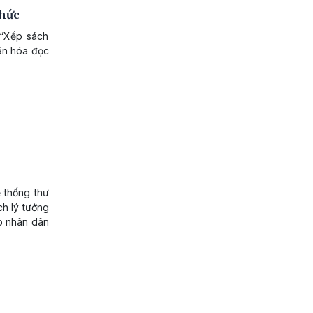
thức
 “Xếp sách
ăn hóa đọc
ệ thống thư
ch lý tưởng
ớp nhân dân