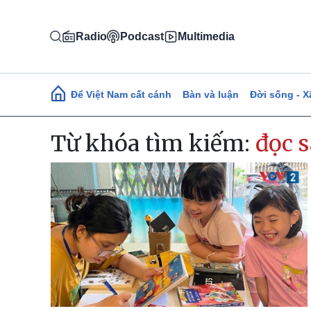
Nhảy đến nội dung
Radio
Podcast
Multimedia
Main navigation
Để Việt Nam cất cánh
Bàn và luận
Đời sống - X
Từ khóa tìm kiếm:
đọc 