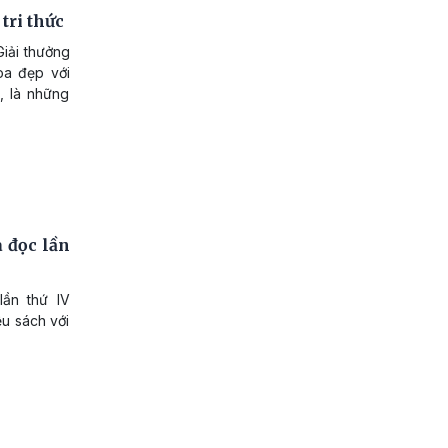
tri thức
Giải thưởng
oa đẹp với
, là những
 đọc lần
ần thứ IV
ệu sách với