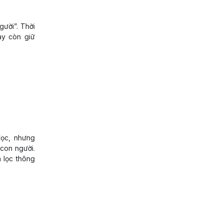
gười”. Thời
ay còn giữ
đọc, nhưng
 con người.
n lọc thông