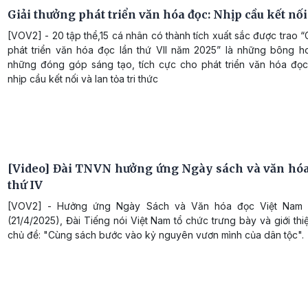
Giải thưởng phát triển văn hóa đọc: Nhịp cầu kết nối 
[VOV2] - 20 tập thể,15 cá nhân có thành tích xuất sắc được trao “
phát triển văn hóa đọc lần thứ VII năm 2025” là những bông h
những đóng góp sáng tạo, tích cực cho phát triển văn hóa đọc
nhịp cầu kết nối và lan tỏa tri thức
[Video] Đài TNVN hưởng ứng Ngày sách và văn hóa
thứ IV
[VOV2] - Hưởng ứng Ngày Sách và Văn hóa đọc Việt Nam l
(21/4/2025), Đài Tiếng nói Việt Nam tổ chức trưng bày và giới thi
chủ đề: "Cùng sách bước vào kỷ nguyên vươn mình của dân tộc".