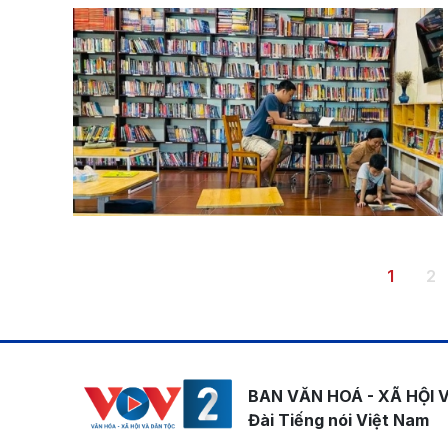
Pagination
Trang h
Tr
1
2
BAN VĂN HOÁ - XÃ HỘI 
Đài Tiếng nói Việt Nam