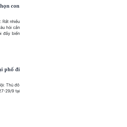
chọn con
 Rất nhiều
câu hỏi cần
ội đầy biến
ại phố đi
Nội: Thủ đô
27-29/9 tại