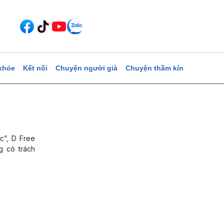
khỏe
Kết nối
Chuyện người già
Chuyện thầm kín
c”, D Free
g có trách