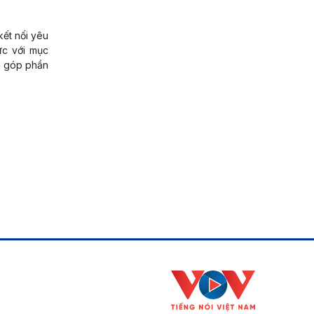
kết nối yêu
ức với mục
g, góp phần