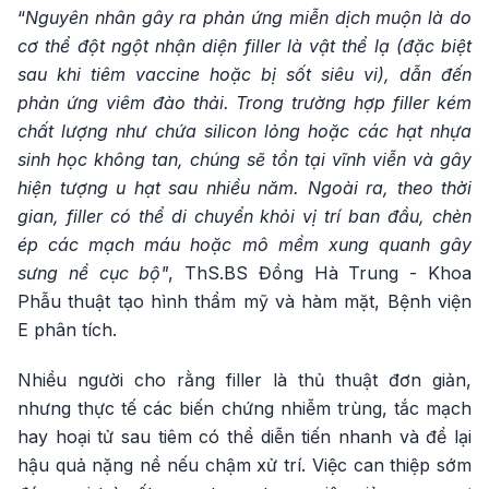
“
Nguyên nhân gây ra phản ứng miễn dịch muộn là do
cơ thể đột ngột nhận diện filler là vật thể lạ (đặc biệt
sau khi tiêm vaccine hoặc bị sốt siêu vi), dẫn đến
phản ứng viêm đào thải. Trong trường hợp filler kém
chất lượng như chứa silicon lỏng hoặc các hạt nhựa
sinh học không tan, chúng sẽ tồn tại vĩnh viễn và gây
hiện tượng u hạt sau nhiều năm. Ngoài ra, theo thời
gian, filler có thể di chuyển khỏi vị trí ban đầu, chèn
ép các mạch máu hoặc mô mềm xung quanh gây
sưng nề cục bộ"
, ThS.BS Đồng Hà Trung - Khoa
Phẫu thuật tạo hình thẩm mỹ và hàm mặt, Bệnh viện
E phân tích.
Nhiều người cho rằng filler là thủ thuật đơn giản,
nhưng thực tế các biến chứng nhiễm trùng, tắc mạch
hay hoại tử sau tiêm có thể diễn tiến nhanh và để lại
hậu quả nặng nề nếu chậm xử trí. Việc can thiệp sớm