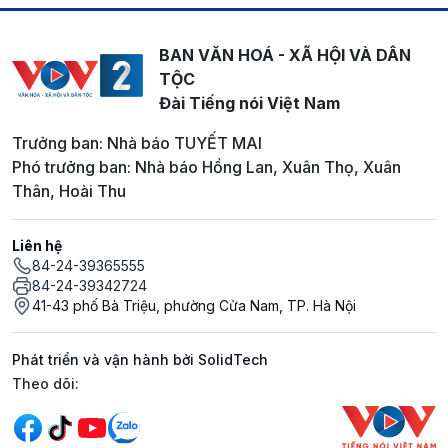
BAN VĂN HOÁ - XÃ HỘI VÀ DÂN
TỘC
Đài Tiếng nói Việt Nam
Trưởng ban: Nhà báo TUYẾT MAI
Phó trưởng ban: Nhà báo Hồng Lan, Xuân Thọ, Xuân
Thân, Hoài Thu
Liên hệ
84-24-39365555
84-24-39342724
41-43 phố Bà Triệu, phường Cửa Nam, TP. Hà Nội
Phát triển và vận hành bởi SolidTech
Mạng xã hội
Theo dõi: