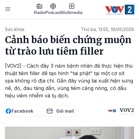
Nhảy đến nội dung
Podcast
Radio
Multimedia
Main navigation
Sức khỏe
Thứ ba, 13:55, 19/05/2026
Cảnh báo biến chứng muộn
từ trào lưu tiêm filler
[VOV2] - Cách đây 3 năm bệnh nhân đã thực hiện thủ
thuật tiêm filler để tạo hình "tai phật" tại một cơ sở
spa không rõ địa chỉ. Gần đây vùng tai xuất hiện sưng
nề, đỏ, đau tăng dần, vùng tiêm căng nóng, có dấu
hiệu viêm nhiễm và tụ dịch.
VOV2
Facebook
Gửi mail