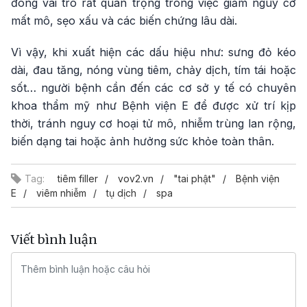
đóng vai trò rất quan trọng trong việc giảm nguy cơ
mất mô, sẹo xấu và các biến chứng lâu dài.
Vì vậy, khi xuất hiện các dấu hiệu như: sưng đỏ kéo
dài, đau tăng, nóng vùng tiêm, chảy dịch, tím tái hoặc
sốt… người bệnh cần đến các cơ sở y tế có chuyên
khoa thẩm mỹ như Bệnh viện E để được xử trí kịp
thời, tránh nguy cơ hoại tử mô, nhiễm trùng lan rộng,
biến dạng tai hoặc ảnh hưởng sức khỏe toàn thân.
Tag:
tiêm filler
vov2.vn
"tai phật"
Bệnh viện
E
viêm nhiễm
tụ dịch
spa
Viết bình luận