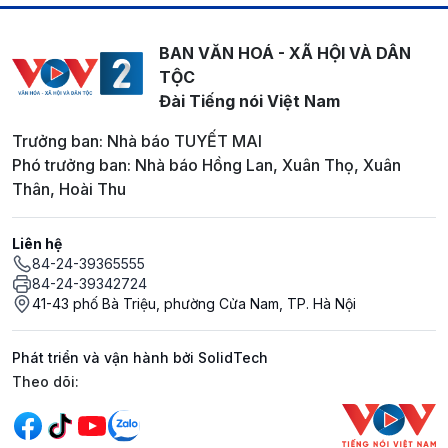
BAN VĂN HOÁ - XÃ HỘI VÀ DÂN
TỘC
Đài Tiếng nói Việt Nam
Trưởng ban: Nhà báo TUYẾT MAI
Phó trưởng ban: Nhà báo Hồng Lan, Xuân Thọ, Xuân
Thân, Hoài Thu
Liên hệ
84-24-39365555
84-24-39342724
41-43 phố Bà Triệu, phường Cửa Nam, TP. Hà Nội
Phát triển và vận hành bởi SolidTech
Mạng xã hội
Theo dõi: