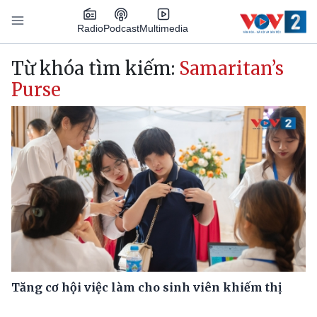
Nhảy đến nội dung
Podcast
Radio
Multimedia
Main navigation
Từ khóa tìm kiếm:
Samaritan’s
Purse
Tăng cơ hội việc làm cho sinh viên khiếm thị