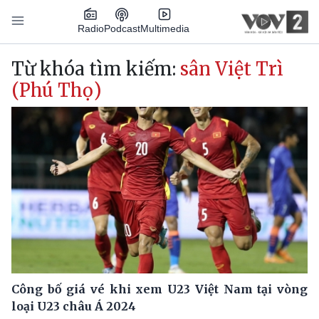
Nhảy đến nội dung
Podcast
Radio
Multimedia
Main navigation
Từ khóa tìm kiếm:
sân Việt Trì
(Phú Thọ)
Công bố giá vé khi xem U23 Việt Nam tại vòng
loại U23 châu Á 2024