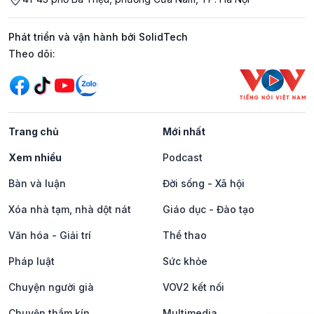
Phát triển và vận hành bởi SolidTech
Mạng xã hội
Theo dõi:
Trang chủ
Mới nhất
Xem nhiều
Podcast
Bàn và luận
Đời sống - Xã hội
Xóa nhà tạm, nhà dột nát
Giáo dục - Đào tạo
Văn hóa - Giải trí
Thể thao
Pháp luật
Sức khỏe
Chuyện người già
VOV2 kết nối
Chuyện thầm kín
Multimedia