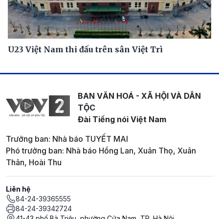
U23 Việt Nam thi đấu trên sân Việt Trì
BAN VĂN HOÁ - XÃ HỘI VÀ DÂN
TỘC
Đài Tiếng nói Việt Nam
Trưởng ban: Nhà báo TUYẾT MAI
Phó trưởng ban: Nhà báo Hồng Lan, Xuân Thọ, Xuân
Thân, Hoài Thu
Liên hệ
84-24-39365555
84-24-39342724
41-43 phố Bà Triệu, phường Cửa Nam, TP. Hà Nội