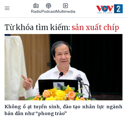
Nhảy đến nội dung
Podcast
Radio
Multimedia
Main navigation
Từ khóa tìm kiếm:
sản xuất chíp
Không ồ ạt tuyển sinh, đào tạo nhân lực ngành
bán dẫn như “phong trào”