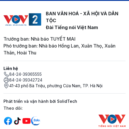
BAN VĂN HOÁ - XÃ HỘI VÀ DÂN
TỘC
Đài Tiếng nói Việt Nam
Trưởng ban: Nhà báo TUYẾT MAI
Phó trưởng ban: Nhà báo Hồng Lan, Xuân Thọ, Xuân
Thân, Hoài Thu
Liên hệ
84-24-39365555
84-24-39342724
41-43 phố Bà Triệu, phường Cửa Nam, TP. Hà Nội
Phát triển và vận hành bởi SolidTech
Mạng xã hội
Theo dõi: