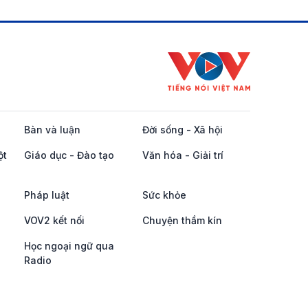
Bàn và luận
Đời sống - Xã hội
ột
Giáo dục - Đào tạo
Văn hóa - Giải trí
Pháp luật
Sức khỏe
VOV2 kết nối
Chuyện thầm kín
Học ngoại ngữ qua
Radio