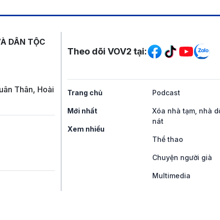
Mạng xã hội
VÀ DÂN TỘC
Theo dõi VOV2 tại:
uân Thân, Hoài
Trang chủ
Podcast
Mới nhất
Xóa nhà tạm, nhà d
nát
Xem nhiều
Thể thao
Chuyện người già
Multimedia