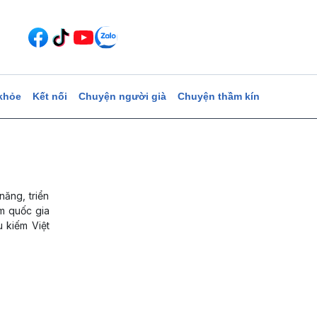
khỏe
Kết nối
Chuyện người già
Chuyện thầm kín
năng, triển
ếm quốc gia
u kiếm Việt