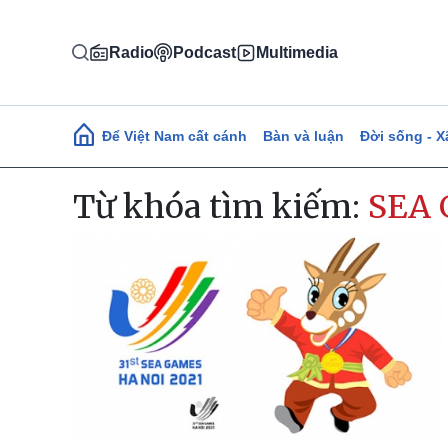
Nhảy đến nội dung
Radio
Podcast
Multimedia
Main navigation
Để Việt Nam cất cánh
Bàn và luận
Đời sống - X
Từ khóa tìm kiếm:
SEA 