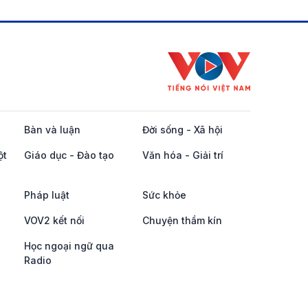
Bàn và luận
Đời sống - Xã hội
ột
Giáo dục - Đào tạo
Văn hóa - Giải trí
Pháp luật
Sức khỏe
VOV2 kết nối
Chuyện thầm kín
Học ngoại ngữ qua
Radio