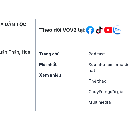
Mạng xã hội
VÀ DÂN TỘC
Theo dõi VOV2 tại:
uân Thân, Hoài
Trang chủ
Podcast
Mới nhất
Xóa nhà tạm, nhà d
nát
Xem nhiều
Thể thao
Chuyện người già
Multimedia