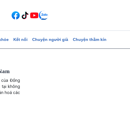
khỏe
Kết nối
Chuyện người già
Chuyện thầm kín
 Nam
i của Đồng
 tại không
Văn hoá các